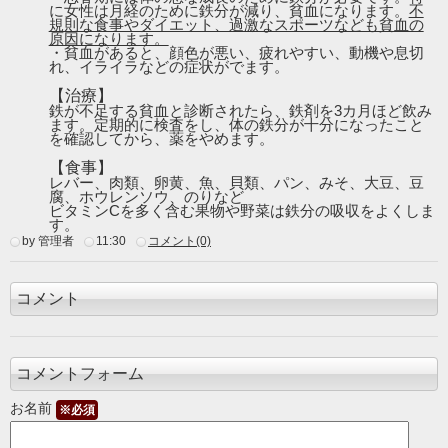
に女性は月経のために鉄分が減り、貧血になります。
不
規則な食事やダイエット、過激なスポーツなども貧血の
原因になります。
・貧血があると、顔色が悪い、疲れやすい、動機や息切
れ、イライラなどの症状がでます。
【治療】
鉄が不足する貧血と診断されたら、鉄剤を3カ月ほど飲み
ます。定期的に検査をし、体の鉄分が十分になったこと
を確認してから、薬をやめます。
【食事】
レバー、肉類、卵黄、魚、貝類、パン、みそ、大豆、豆
腐、ホウレンソウ、のりなど
ビタミンCを多く含む果物や野菜は鉄分の吸収をよくしま
す。
by 管理者
11:30
コメント(0)
コメント
コメントフォーム
お名前
※必須