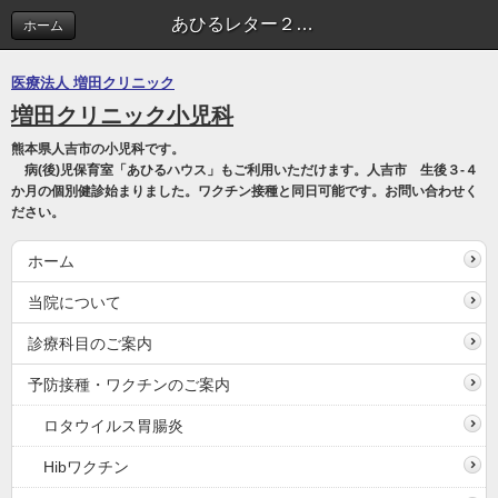
あひるレター２．３月号 花粉症・思春期鉄欠乏性貧血 | 医療コラム
ホーム
医療法人 増田クリニック
増田クリニック小児科
熊本県人吉市の小児科です。
病(後)児保育室「あひるハウス」もご利用いただけます。人吉市 生後３-４
か月の個別健診始まりました。ワクチン接種と同日可能です。お問い合わせく
ださい。
ホーム
当院について
診療科目のご案内
予防接種・ワクチンのご案内
ロタウイルス胃腸炎
Hibワクチン