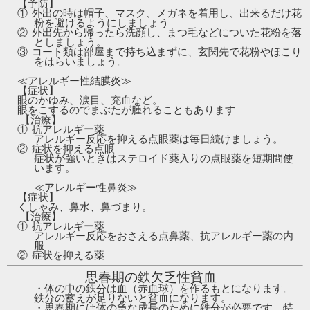
【予防】
①
外出の時は帽子、マスク、メガネを着用し、出来るだけ花
粉を避けるようにしましょう
②
外出先から帰ったら洗顔し、まつ毛などについた花粉を落
としましょう。
③
コート類は部屋まで持ち込まずに、玄関先で花粉やほこり
をはらいましょう。
≪アレルギー性結膜炎≫
【症状】
眼のかゆみ、涙目、充血など。
眼をこするのでまぶたが腫れることもあります
【治療】
①
抗アレルギー薬
アレルギー反応を抑える点眼薬は毎日続けましょう。
②
症状を抑える点眼
症状が強いときはステロイド薬入りの点眼薬を短期間使
います。
≪アレルギー性鼻炎≫
【症状】
くしゃみ、鼻水、鼻づまり。
【治療】
①
抗アレルギー薬
アレルギー反応をおさえる点鼻薬、抗アレルギー薬の内
服
②
症状を抑える薬
思春期の鉄欠乏性貧血
・体の中の鉄分は血（赤血球）を作るもとになります。
鉄分の蓄えが足りないと貧血になります。
・思春期には体の急な成長のために鉄分が必要です。特